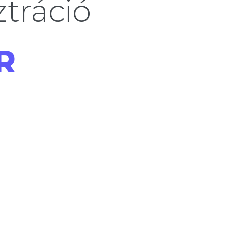
tráció
R