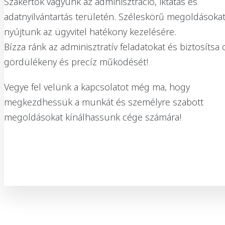
Szakértők vagyunk az adminisztráció, iktatás és
adatnyilvántartás területén. Széleskörű megoldásoka
nyújtunk az ügyvitel hatékony kezelésére.
Bízza ránk az adminisztratív feladatokat és biztosítsa
gördülékeny és precíz működését!
Vegye fel velünk a kapcsolatot még ma, hogy
megkezdhessük a munkát és személyre szabott
megoldásokat kínálhassunk cége számára!